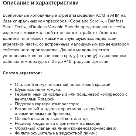
Описание и характеристики
Всепогодные холодильные агрегаты моделей ACM и АНМ на
базе спиральных компрессоров «Copeland Scroll», «Danfoss
Scroll Tech», «Danfoss Variable Speed» представляют из себя
изделия с максимальной готовностью к работе. Агрегаты
данного типа имеют максимальную шумоизоляцию всей
агрегатной части, со встроенным малошумным конденсатором
собственного производства. Данная модель агрегата
устанавливается во внешнюю среду (на улицу) с диапазоном
рабочих температур от -25 до +40 градусов Цельсия.
Состав агрегатов:
Стальной кожух, покрытый порошковой краской;
Шумоизоляция кожуха;
Герметичный спиральный или поршневой компрессор с
вентилями Rotalock;
Подогрев картера компрессора;
Встроенный конденсатор из медных трубок с
алюминиевым оребрением;
Осевой шестиполюсный вентилятор;
Ресивер хладагента с вентилем на выходе;
Обратный клапан на линии конденсатор–ресивер;
Фильтр-осушитель на жидкостной линии;