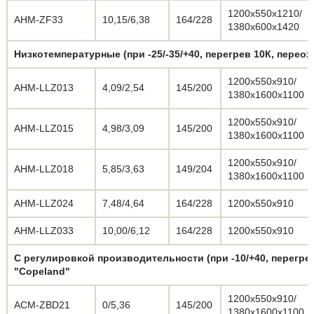
1200х550х1210/
АНМ-ZF33
10,15/6,38
164/228
1380х600х1420
Низкотемпературные (при -25/-35/+40, перегрев 10К, переох
1200х550х910/
АНМ-LLZ013
4,09/2,54
145/200
1380х1600х1100
1200х550х910/
АНМ-LLZ015
4,98/3,09
145/200
1380х1600х1100
1200х550х910/
АНМ-LLZ018
5,85/3,63
149/204
1380х1600х1100
АНМ-LLZ024
7,48/4,64
164/228
1200х550х910
АНМ-LLZ033
10,00/6,12
164/228
1200х550х910
С регулировкой производительности (при -10/+40, перегрев
"Copeland"
1200х550х910/
АСМ-ZBD21
0/5,36
145/200
1380х1600х1100