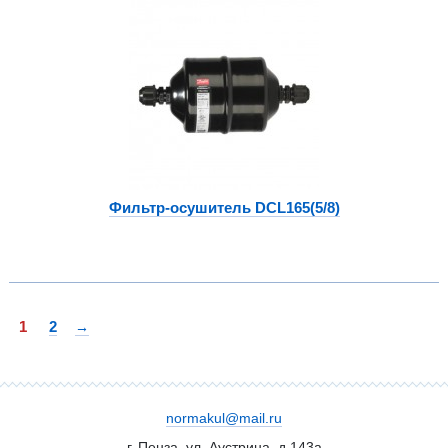
Фильтр-осушитель DCL165(5/8)
Страницы
1
2
→
normakul@mail.ru
г. Пенза, ул. Аустрина, д.143а