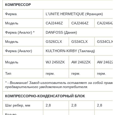
КОМПРЕССОР
Фирма
L'UNITE HERMETIQUE (Франция)
Модель
CAJ2446Z
CAJ2464Z
CAJ2464Z
Фирма (Аналог) *
DANFOSS (Дания)
Модель
GS26CLX
GS34CLX
GS34CLX
Фирма (Аналог)
KULTHORN-KIRBY (Таиланд)
Модель
WJ 2450ZK
AW 2462ZK
AW 2462Z
Тип
герм.
герм.
герм.
* - Внимание! Завод-изготовитель оставляет за собой право
предварительного уведомления потребителя.
КОМПРЕССОРНО-КОНДЕНСАТОРНЫЙ БЛОК
Шаг ребер, мм
2,8
2,8
2,8
Кол-во