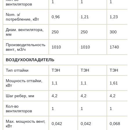
1
1
1
вентиляторов
Nom. э/
0,96
1,21
1,23
потребление, кВт
Диам. вентилятора,
250
250
300
мм
Производительность
1010
1010
1740
вент., м3/ч
ВОЗДУХООХЛАДИТЕЛЬ
Тип оттайки
ТЭН
ТЭН
ТЭН
Мощность оттайки,
1,1
1,1
1,61
кВт
Шаг ребер, мм
4,2
4,2
4,2
Кол-во
1
1
1
вентиляторов
Max. мощность вент,
0,042
0,042
0,068
кВт