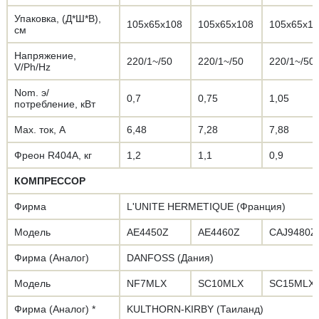
Упаковка, (Д*Ш*В),
105х65х108
105х65х108
105х65х1
см
Напряжение,
220/1~/50
220/1~/50
220/1~/50
V/Ph/Hz
Nom. э/
0,7
0,75
1,05
потребление, кВт
Max. ток, А
6,48
7,28
7,88
Фреон R404А, кг
1,2
1,1
0,9
КОМПРЕССОР
Фирма
L'UNITE HERMETIQUE (Франция)
Модель
AE4450Z
AE4460Z
CAJ9480Z
Фирма (Аналог)
DANFOSS (Дания)
Модель
NF7MLX
SC10MLX
SC15MLX
Фирма (Аналог) *
KULTHORN-KIRBY (Таиланд)