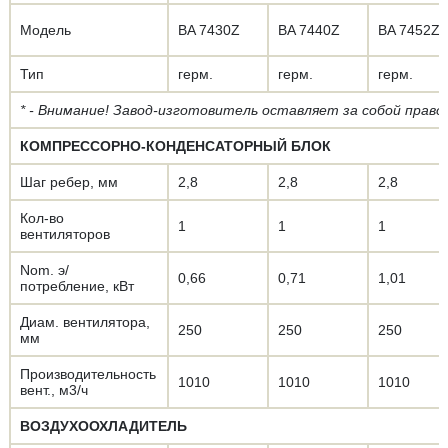
Модель
BA 7430Z
BA 7440Z
BA 7452Z
Тип
герм.
герм.
герм.
* - Внимание! Завод-изготовитель оставляет за собой прав
КОМПРЕССОРНО-КОНДЕНСАТОРНЫЙ БЛОК
Шаг ребер, мм
2,8
2,8
2,8
Кол-во
1
1
1
вентиляторов
Nom. э/
0,66
0,71
1,01
потребление, кВт
Диам. вентилятора,
250
250
250
мм
Производительность
1010
1010
1010
вент., м3/ч
ВОЗДУХООХЛАДИТЕЛЬ