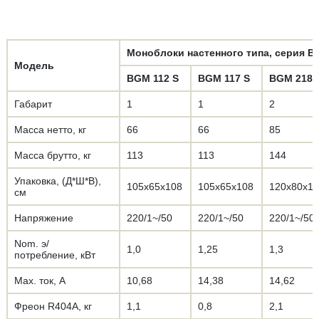
Моноблоки настенного типа, серия 
Модель
BGM 112 S
BGM 117 S
BGM 218 
Габарит
1
1
2
Масса нетто, кг
66
66
85
Масса брутто, кг
113
113
144
Упаковка, (Д*Ш*В),
105х65х108
105х65х108
120х80х1
см
Напряжение
220/1~/50
220/1~/50
220/1~/50
Nom. э/
1,0
1,25
1,3
потребление, кВт
Max. ток, А
10,68
14,38
14,62
Фреон R404А, кг
1,1
0,8
2,1