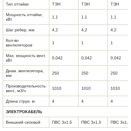
Тип оттайки
ТЭН
ТЭН
ТЭН
Мощность оттайки,
1,1
1,1
1,1
кВт
Шаг ребер, мм
4,2
4,2
4,2
Кол-во
1
1
1
вентиляторов
Max. мощность вент,
0,042
0,042
0,042
кВт
Диам. вентилятора,
250
250
250
мм
Производительность
1010
1010
1010
вент., м3/ч
Длина струи, м
4
4
4
ЭЛЕКТРОКАБЕЛЬ
Внешний силовой
ПВС 3х1,5
ПВС 3х1,5
ПВС 3х1,5