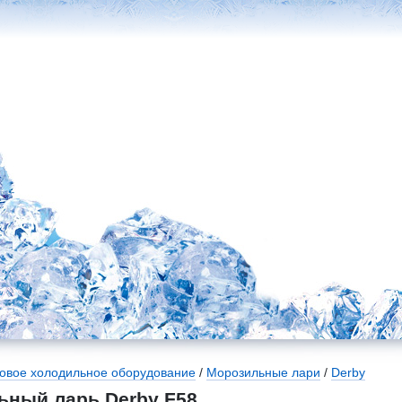
говое холодильное оборудование
/
Морозильные лари
/
Derby
ьный ларь Derby F58