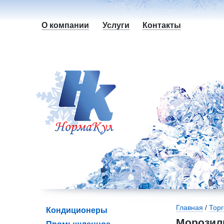
О компании
Услуги
Контакты
Вы здесь
Главная
/
Тор
Кондиционеры
Морозил