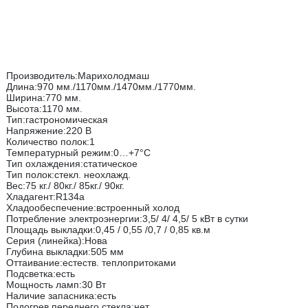
Производитель:Марихолодмаш
Длина:970 мм./1170мм./1470мм./1770мм.
Ширина:770 мм.
Высота:1170 мм.
Тип:гастрономическая
Напряжение:220 В
Количество полок:1
Температурный режим:0…+7°С
Тип охлаждения:статическое
Тип полок:стекл. неохлажд.
Вес:75 кг./ 80кг./ 85кг./ 90кг.
Хладагент:R134а
Хладообеспечение:встроенный холод
Потребление электроэнергии:3,5/ 4/ 4,5/ 5 кВт в сутки
Площадь выкладки:0,45 / 0,55 /0,7 / 0,85 кв.м
Серия (линейка):Нова
Глубина выкладки:505 мм
Оттаивание:естеств. теплопритоками
Подсветка:есть
Мощность ламп:30 Вт
Наличие запасника:есть
Подогрев переднего стекла:нет