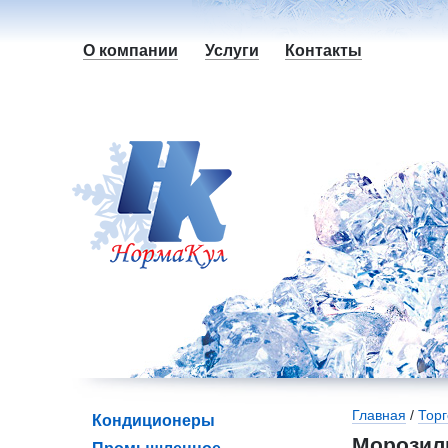
О компании
Услуги
Контакты
Вы здесь
Главная
/
Тор
Кондиционеры
Морозил