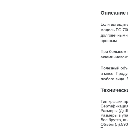
Описание 
Если вы ищите
модель FG 700
долговечными
простым.
При большом п
алюминиевому
Полезный объе
и мясо. Проду
любого вида. 
Техническ
Тип крышки:п
Сертификаци
Размеры (ДхШ
Размеры в упа
Вес брутто, кг
Объём (л):590