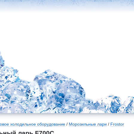
говое холодильное оборудование
/
Морозильные лари
/
Frostor
ьный ларь F700C