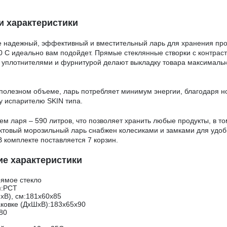
и характеристики
 надежный, эффективный и вместительный ларь для хранения про
 C идеально вам подойдет. Прямые стеклянные створки с контраст
 уплотнителями и фурнитурой делают выкладку товара максималь
олезном объеме, ларь потребляет минимум энергии, благодаря но
 испарителю SKIN типа.
м ларя – 590 литров, что позволяет хранить любые продукты, в 
ктовый морозильный ларь снабжен колесиками и замками для удобн
В комплекте поставляется 7 корзин.
ие характеристики
рямое стекло
я:РСТ
хВ), см:181х60х85
ковке (ДхШхВ):183х65х90
:80