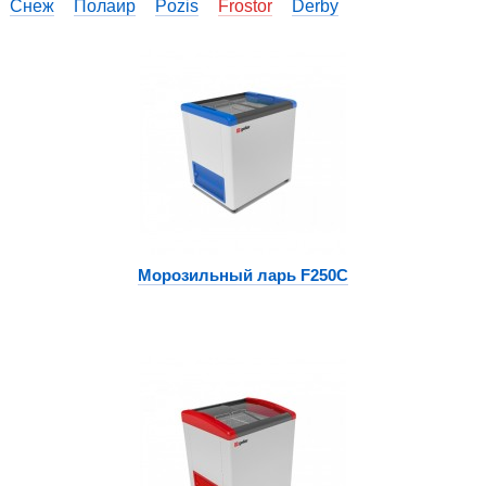
Снеж
Полаир
Pozis
Frostor
Derby
Морозильный ларь F250C